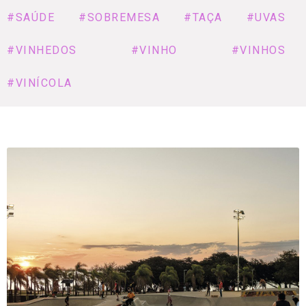
#SAÚDE
#SOBREMESA
#TAÇA
#UVAS
#VINHEDOS
#VINHO
#VINHOS
#VINÍCOLA