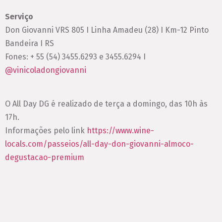
Serviço
Don Giovanni VRS 805 I Linha Amadeu (28) I Km-12 Pinto
Bandeira I RS
Fones: + 55 (54) 3455.6293 e 3455.6294 I
@vinicoladongiovanni
O All Day DG é realizado de terça a domingo, das 10h às
17h.
Informações pelo link
https://www.wine-
locals.com/passeios/all-day-don-giovanni-almoco-
degustacao-premium