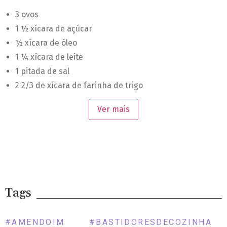
3 ovos
1 ½ xícara de açúcar
½ xícara de óleo
1 ¼ xícara de leite
1 pitada de sal
2 2/3 de xícara de farinha de trigo
1 xícara de amendoim torrado e triturado
Ver mais
1 colher (sopa) de fermento
Modo de Fazer
Bata os ovos com o açúcar até formar um creme claro.
Junte o óleo e bata mais um pouco. Adicione o leite,
alternando com a farinha de trigo e o sal. Acrescente o
Tags
amendoim triturado e o fermento, misturando bem.
Coloque em forma untada e leve ao forno preaquecido, a
#AMENDOIM
#BASTIDORESDECOZINHA
180 graus, até que esteja dourado e espetando um palito