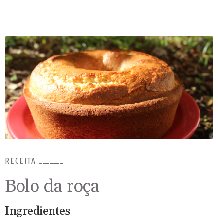
forma forrada de papel-manteiga. Leve ao forno
preaquecido, a 180 graus, até que comecem a dourar. Se
tiver espalhado na forma, deixe amornar e corte em
quadrados. Deixe esfriar e guarde em potes
hermeticamente fechados, para que conservem a
crocância.
RECEITA
Bolo da roça
Ingredientes