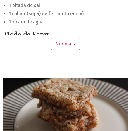
1 pitada de sal
1 colher (sopa) de fermento em pó
1 xícara de água
Modo de Fazer
Ver mais
Em uma panela junte o amendoim, o açúcar, o sal e a
água. Deixe ferver e adicione o fermento em pó. Continue
misturando até que a mistura comece a cobrir o
amendoim. Não pare de mexer até que o amendoim
esteja todo corpo. Retire da panela e deixe esfriar, para
que fique bem crocante.