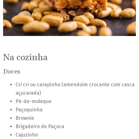
Na cozinha
Doces
Cri cri ou carapinha (amendoim crocante com casca
açucarada)
Pé-de-moleque
Paçoquinha
Brownie
Brigadeiro de Paçoca
Cajuzinho