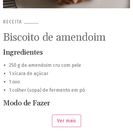
RECEITA
Biscoito de amendoim
Ingredientes
250 g de amendoim cru com pele
1 xícara de açúcar
1 ovo
1 colher (sopa) de fermento em pó
Modo de Fazer
Triture os amendoins até formar uma farofa. Junte o
Ver mais
amendoim, o açúcar, o ovo e o fermento em pó. Modele
em bolinhas e dê uma leve achatada ou distribua em uma