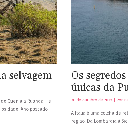
da selvagem
Os segredos 
únicas da Pu
30 de outubro de 2025 | Por B
 do Quênia a Ruanda – e
riosidade. Ano passado
A Itália é uma colcha de r
região. Da Lombardia à Sicí