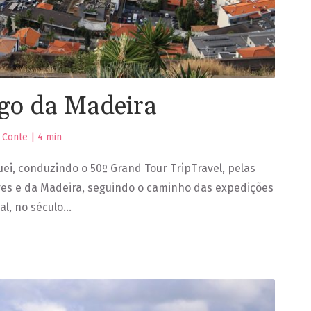
go da Madeira
o Conte |
4
min
ei, conduzindo o 50º Grand Tour TripTravel, pelas
res e da Madeira, seguindo o caminho das expedições
l, no século…