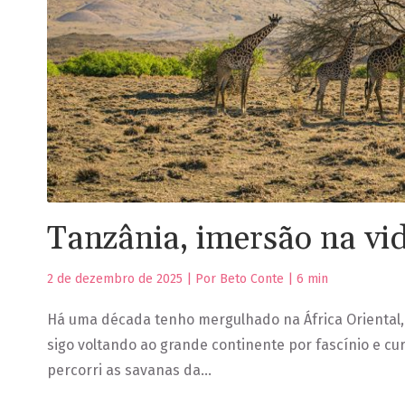
Tanzânia, imersão na vi
2 de dezembro de 2025 | Por Beto Conte |
6
min
Há uma década tenho mergulhado na África Oriental,
sigo voltando ao grande continente por fascínio e cu
percorri as savanas da…