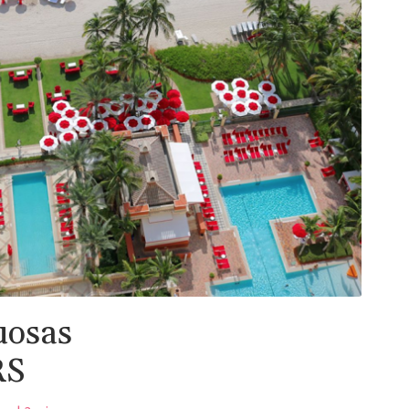
uosas
RS