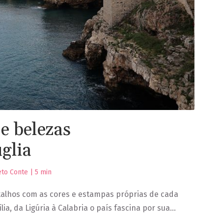
e belezas
glia
eto Conte |
5
min
etalhos com as cores e estampas próprias de cada
lia, da Ligúria à Calabria o país fascina por sua…