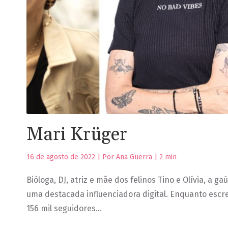
Mari Krüger
16 de agosto de 2022 | Por Ana Guerra |
2
min
Bióloga, DJ, atriz e mãe dos felinos Tino e Olívia, a 
uma destacada influenciadora digital. Enquanto escre
156 mil seguidores…