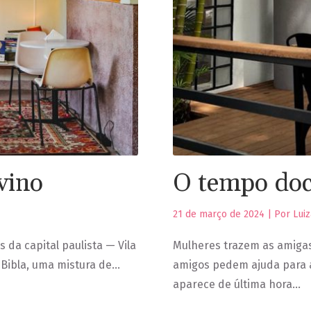
ivino
O tempo doc
21 de março de 2024 | Por Luiz
 da capital paulista — Vila
Mulheres trazem as amigas
a Bibla, uma mistura de…
amigos pedem ajuda para 
aparece de última hora…