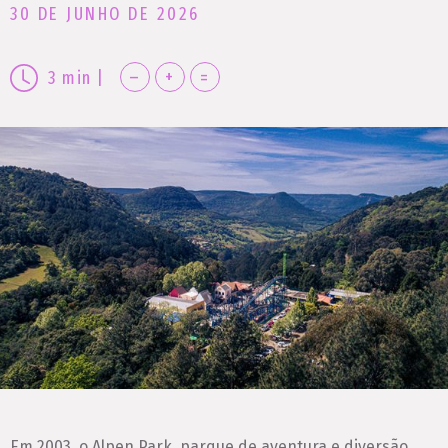
30 DE JUNHO DE 2026
–
+
=
3
min
|
Em 2003, o Alpen Park, parque de aventura e diversão