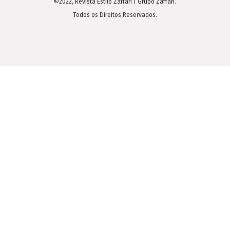
©2022, Revista Estilo Zaffari | Grupo Zaffari.
Todos os Direitos Reservados.