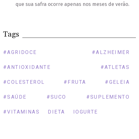
que sua safra ocorre apenas nos meses de verão.
Tags
#AGRIDOCE
#ALZHEIMER
#ANTIOXIDANTE
#ATLETAS
#COLESTEROL
#FRUTA
#GELEIA
#SAÚDE
#SUCO
#SUPLEMENTO
#VITAMINAS
DIETA
IOGURTE